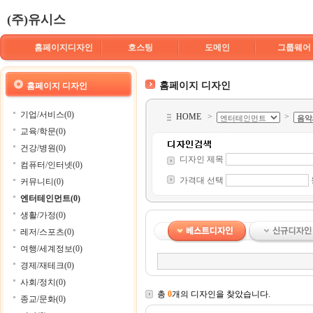
(주)유시스
홈페이지디자인
호스팅
도메인
그룹웨어
홈페이지 디자인
홈페이지 디자인
기업/서비스(0)
HOME
>
>
교육/학문(0)
건강/병원(0)
디자인 제목
컴퓨터/인터넷(0)
가격대 선택
커뮤니티(0)
엔터테인먼트(0)
생활/가정(0)
레저/스포츠(0)
여행/세계정보(0)
경제/재테크(0)
사회/정치(0)
총
0
개의 디자인을 찾았습니다.
종교/문화(0)