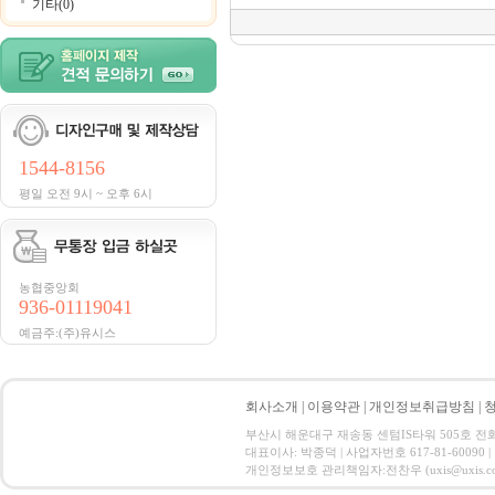
기타(0)
1544-8156
평일 오전 9시 ~ 오후 6시
농협중앙회
936-01119041
예금주:(주)유시스
회사소개
|
이용약관
|
개인정보취급방침
|
부산시 해운대구 재송동 센텀IS타워 505호 전화 : 15
대표이사: 박종덕 | 사업자번호 617-81-60090 |
개인정보보호 관리책임자:전찬우 (uxis@uxis.co.kr) Co