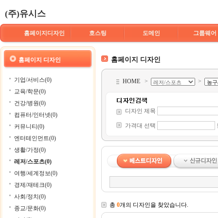
(주)유시스
홈페이지디자인
호스팅
도메인
그룹웨어
홈페이지 디자인
홈페이지 디자인
기업/서비스(0)
HOME
>
>
교육/학문(0)
건강/병원(0)
디자인 제목
컴퓨터/인터넷(0)
가격대 선택
커뮤니티(0)
엔터테인먼트(0)
생활/가정(0)
레저/스포츠(0)
여행/세계정보(0)
경제/재테크(0)
사회/정치(0)
총
0
개의 디자인을 찾았습니다.
종교/문화(0)