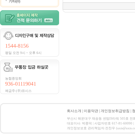
기타(0)
1544-8156
평일 오전 9시 ~ 오후 6시
농협중앙회
936-01119041
예금주:(주)유시스
회사소개
|
이용약관
|
개인정보취급방침
|
부산시 해운대구 재송동 센텀IS타워 505호 전화 : 15
대표이사: 박종덕 | 사업자번호 617-81-60090 |
개인정보보호 관리책임자:전찬우 (uxis@uxis.co.kr) Co