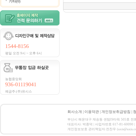
기타(0)
1544-8156
평일 오전 9시 ~ 오후 6시
농협중앙회
936-01119041
예금주:(주)유시스
회사소개
|
이용약관
|
개인정보취급방침
|
부산시 해운대구 재송동 센텀IS타워 505호 전화 : 15
대표이사: 박종덕 | 사업자번호 617-81-60090 |
개인정보보호 관리책임자:전찬우 (uxis@uxis.co.kr) Co