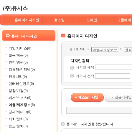
(주)유시스
홈페이지디자인
호스팅
도메인
그룹웨어
홈페이지 디자인
홈페이지 디자인
기업/서비스(0)
HOME
>
>
교육/학문(0)
건강/병원(0)
디자인 제목
컴퓨터/인터넷(0)
가격대 선택
커뮤니티(0)
엔터테인먼트(0)
생활/가정(0)
레저/스포츠(0)
여행/세계정보(0)
경제/재테크(0)
사회/정치(0)
총
0
개의 디자인을 찾았습니다.
종교/문화(0)