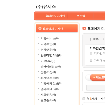
(주)유시스
홈페이지디자인
호스팅
홈페이지 
홈페이지 디자인
기업/서비스(0)
HOME
교육/학문(0)
건강/병원(0)
디자인 
컴퓨터/인터넷(0)
가격대 
커뮤니티(0)
엔터테인먼트(0)
생활/가정(0)
레저/스포츠(0)
여행/세계정보(0)
경제/재테크(0)
사회/정치(0)
총
0
개의 디자
종교/문화(0)