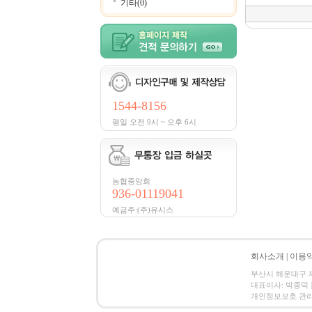
기타(0)
1544-8156
평일 오전 9시 ~ 오후 6시
농협중앙회
936-01119041
예금주:(주)유시스
회사소개
|
이용
부산시 해운대구 재송동
대표이사: 박종덕 | 
개인정보보호 관리책임자:전