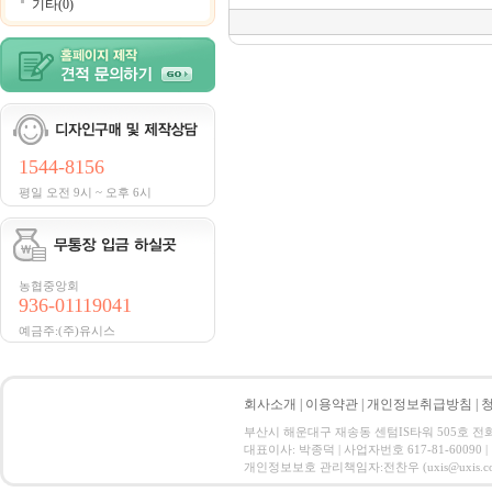
기타(0)
1544-8156
평일 오전 9시 ~ 오후 6시
농협중앙회
936-01119041
예금주:(주)유시스
회사소개
|
이용약관
|
개인정보취급방침
|
부산시 해운대구 재송동 센텀IS타워 505호 전화 : 15
대표이사: 박종덕 | 사업자번호 617-81-60090 |
개인정보보호 관리책임자:전찬우 (uxis@uxis.co.kr) Co