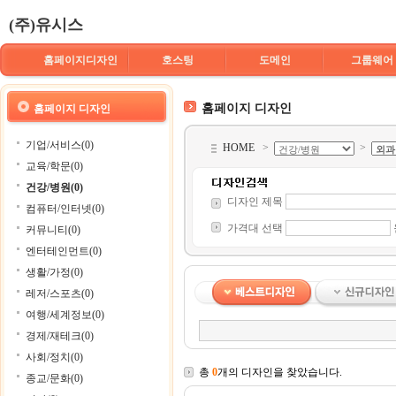
(주)유시스
홈페이지디자인
호스팅
도메인
그룹웨어
홈페이지 디자인
홈페이지 디자인
기업/서비스(0)
HOME
>
>
교육/학문(0)
건강/병원(0)
디자인 제목
컴퓨터/인터넷(0)
가격대 선택
커뮤니티(0)
엔터테인먼트(0)
생활/가정(0)
레저/스포츠(0)
여행/세계정보(0)
경제/재테크(0)
사회/정치(0)
총
0
개의 디자인을 찾았습니다.
종교/문화(0)