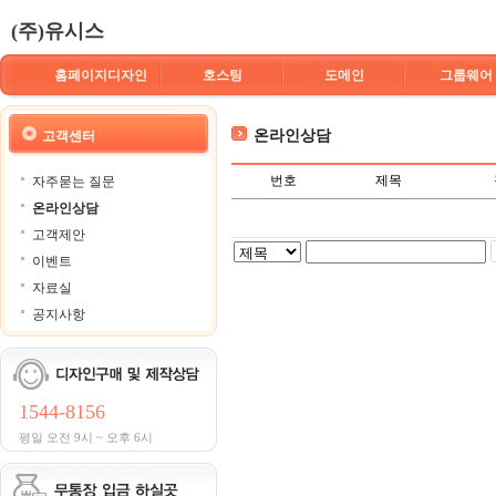
(주)유시스
홈페이지디자인
호스팅
도메인
그룹웨어
온라인상담
고객센터
번호
제목
자주묻는 질문
온라인상담
고객제안
이벤트
자료실
공지사항
1544-8156
평일 오전 9시 ~ 오후 6시