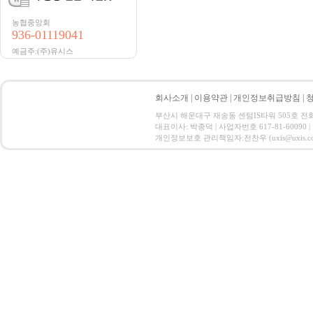
농협중앙회
936-01119041
예금주:(주)유시스
회사소개
|
이용약관
|
개인정보취급방침
|
부산시 해운대구 재송동 센텀IS타워 505호 전화 : 15
대표이사: 박종덕 | 사업자번호 617-81-60090 |
개인정보보호 관리책임자:전찬우 (uxis@uxis.co.kr) Co