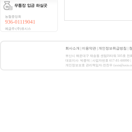
농협중앙회
936-01119041
예금주:(주)유시스
회사소개
|
이용약관
|
개인정보취급방침
|
부산시 해운대구 재송동 센텀IS타워 505호 전화 : 15
대표이사: 박종덕 | 사업자번호 617-81-60090 |
개인정보보호 관리책임자:전찬우 (uxis@uxis.co.kr) Co